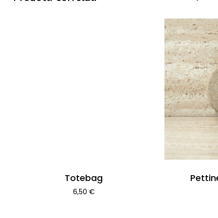
Totebag
Pettin
6,50
€