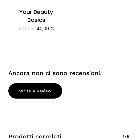
Your Beauty
Basics
Il
Il
57,00
€
40,00
€
prezzo
prezzo
originale
attuale
era:
è:
57,00 €.
40,00 €.
Ancora non ci sono recensioni.
Write A Review
Prodotti correlati
1/8