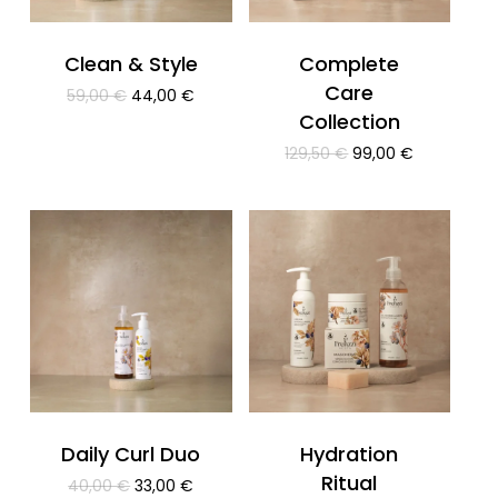
Clean & Style
Complete
Care
Il
Il
59,00
€
44,00
€
prezzo
prezzo
Collection
originale
attuale
Il
Il
129,50
€
99,00
€
era:
è:
prezzo
prezzo
59,00 €.
44,00 €.
originale
attuale
era:
è:
129,50 €.
99,00 €.
Daily Curl Duo
Hydration
Ritual
Il
Il
40,00
€
33,00
€