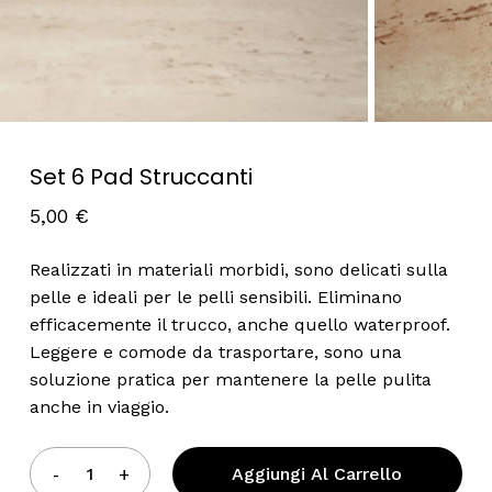
Nome
*
Email
*
Set 6 Pad Struccanti
5,00
€
Salva il mio nome, email e sito web
Realizzati in materiali morbidi, sono delicati sulla
in questo browser per la prossima
pelle e ideali per le pelli sensibili. Eliminano
volta che commento.
efficacemente il trucco, anche quello waterproof.
Leggere e comode da trasportare, sono una
soluzione pratica per mantenere la pelle pulita
anche in viaggio.
Aggiungi Al Carrello