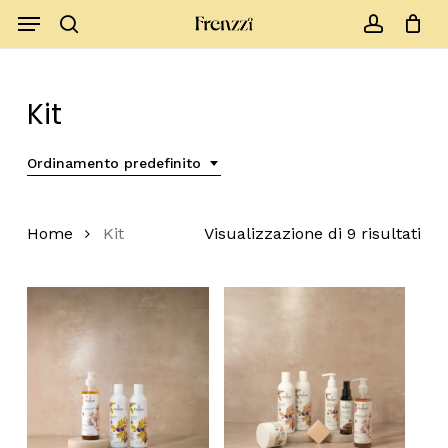
Skip
Menu
to
search
account
Close
Cart
Cart
main
content
Kit
Ordinamento predefinito
Home
Kit
Visualizzazione di 9 risultati