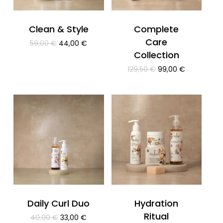
Clean & Style
Complete
Care
Il
Il
59,00
€
44,00
€
prezzo
prezzo
Collection
originale
attuale
Il
Il
129,50
€
99,00
€
era:
è:
prezzo
prezzo
59,00 €.
44,00 €.
originale
attuale
era:
è:
129,50 €.
99,00 €.
Daily Curl Duo
Hydration
Ritual
Il
Il
40,00
€
33,00
€