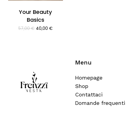
Your Beauty
Basics
Il
Il
57,00
€
40,00
€
prezzo
prezzo
originale
attuale
era:
è:
57,00 €.
40,00 €.
Menu
Homepage
Shop
Contattaci
Domande frequenti