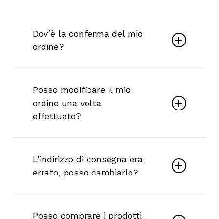
Dov’è la conferma del mio
ordine?
Se hai inserito il tuo indirizzo e-mail al
momento dell’acquisto, riceverai una
Posso modificare il mio
conferma dell’ordine via e-mail.
ordine una volta
effettuato?
No, purtroppo non è possibile
modificare l’ordine successivamente.
L’indirizzo di consegna era
errato, posso cambiarlo?
Contattaci via e-mail (
info@frenzzi.it
) o
su Instagram (@frenzzicosmetics) e ti
Posso comprare i prodotti