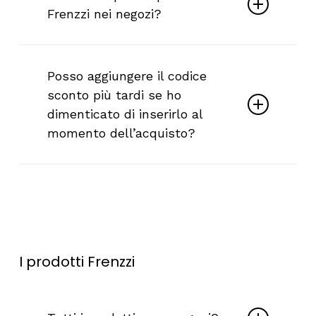
aiuteremo a risolvere il problema!
Frenzzi nei negozi?
No, i prodotti Frenzzi non sono
disponibili nei negozi. Vendiamo solo
Posso aggiungere il codice
online.
sconto più tardi se ho
dimenticato di inserirlo al
momento dell’acquisto?
No, non è possibile aggiungere un
codice sconto dopo aver completato un
ordine.
I
prodotti
Frenzzi