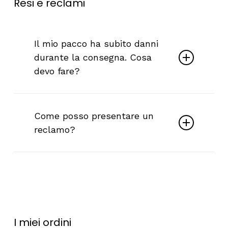
Resi
e
reclami
Il mio pacco ha subito danni
durante la consegna. Cosa
devo fare?
Contattaci all’indirizzo
info@frenzzi.it
e
ti aiuteremo! Scatta una foto del danno
Come posso presentare un
e inviala direttamente via e-mail per una
reclamo?
gestione più rapida della situazione,
indicando nome e numero dell’ordine.
Per presentare un reclamo, contattaci
via e-mail (
info@frenzzi.it
) o su
Instagram (@frenzzicosmetics).
I
miei
ordini