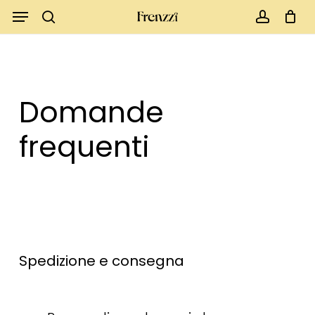
Skip
Menu
to
search
account
Close
Cart
Cart
main
content
Domande
frequenti
Spedizione
e
consegna