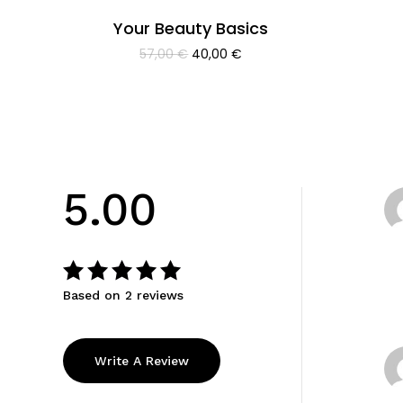
Your Beauty Basics
El
El
57,00
€
40,00
€
precio
precio
original
actual
era:
es:
57,00 €.
40,00 €.
5.00
Based on 2 reviews
Valorado
con
5.00
de 5
Write A Review