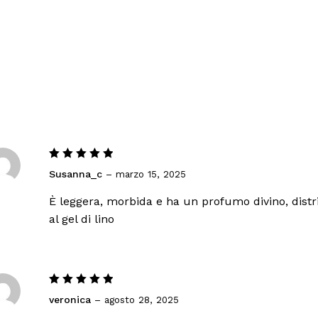
Valorado
Susanna_c
–
marzo 15, 2025
con
5
de
5
È leggera, morbida e ha un profumo divino, distri
al gel di lino
Valorado
veronica
–
agosto 28, 2025
con
5
de
5