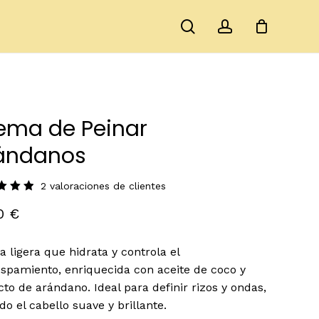
search
account
Close
ación
Cart
electrónico no será publicada.
Los campos
cados con
*
ema de Peinar
ándanos
2
valoraciones de clientes
rado
00
€
5.00
 en
e a
raciones
 ligera que hidrata y controla el
ntes
spamiento, enriquecida con aceite de coco y
cto de arándano. Ideal para definir rizos y ondas,
Correo electrónico
*
do el cabello suave y brillante.