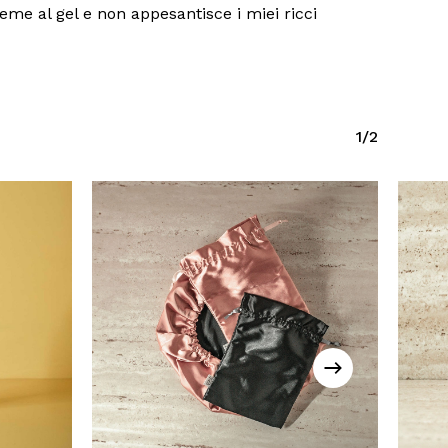
me al gel e non appesantisce i miei ricci
1/2
Este
producto