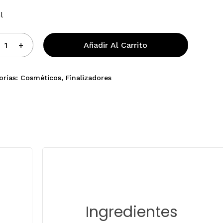
l
reo electrónico y web en este navegador para la
.
Añadir Al Carrito
orías:
Cosméticos
,
Finalizadores
Ingredientes