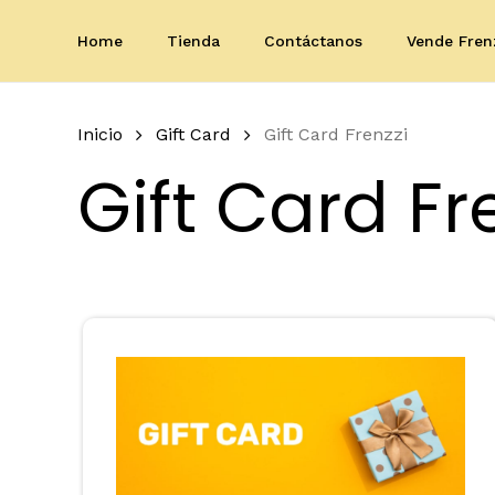
Skip
to
Home
Tienda
Contáctanos
Vende Fren
main
content
Inicio
Gift Card
Gift Card Frenzzi
Gift Card Fr